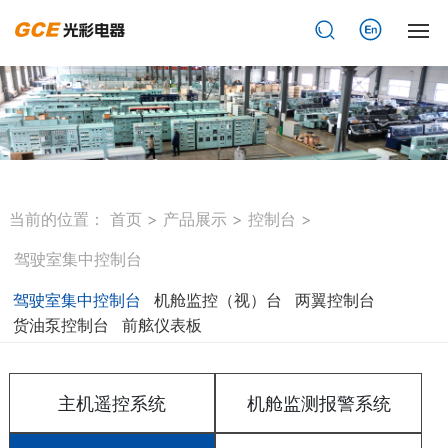
网站首页
关于光彩
产品展示
当前的位置：
首页
>
产品展示
>
控制台
>
新闻资讯
驾驶室集中控制台
驾驶室集中控制台
机舱监控（视）台
两翼控制台
资质荣誉
货油泵控制台
前舷仪表板
业绩案例
主机遥控系统
机舱监测报警系统
人力资源