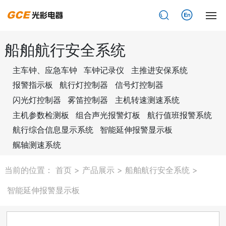
网站首页
船舶航行安全系统
主车钟、应急车钟
车钟记录仪
主推进安保系统
关于光彩
报警指示板
航行灯控制器
信号灯控制器
产品展示
闪光灯控制器
雾笛控制器
主机转速测速系统
主机参数检测板
组合声光报警灯板
航行值班报警系统
新闻资讯
航行综合信息显示系统
智能延伸报警显示板
艉轴测速系统
资质荣誉
当前的位置：
首页
>
产品展示
>
船舶航行安全系统
>
业绩案例
智能延伸报警显示板
人力资源